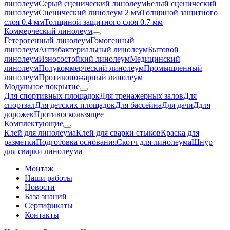
линолеум
Серый сценический линолеум
Белый сценический
линолеум
Сценический линолеум 2 мм
Толщиной защитного
слоя 0.4 мм
Толщиной защитного слоя 0.7 мм
Коммерческий линолеум
Гетерогенный линолеум
Гомогенный
линолеум
Антибактериальный линолеум
Бытовой
линолеум
Износостойкий линолеум
Медицинский
линолеум
Полукоммерческий линолеум
Промышленный
линолеум
Противопожарный линолеум
Модульное покрытие
Для спортивных площадок
Для тренажерных залов
Для
спортзал
Для детских площадок
Для бассейна
Для дачи
Ддля
дорожек
Противоскользящее
Комплектующие
Клей для линолеума
Клей для сварки стыков
Краска для
разметки
Подготовка основания
Скотч для линолеума
Шнур
для сварки линолеума
Монтаж
Наши работы
Новости
База знаний
Сертификаты
Контакты