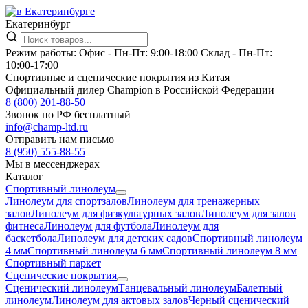
Екатеринбург
Режим работы:
Офис -
Пн-Пт: 9:00-18:00
Склад -
Пн-Пт:
10:00-17:00
Спортивные и сценические покрытия из Китая
Официальный дилер Champion в Российской Федерации
8 (800) 201-88-50
Звонок по РФ бесплатный
info@champ-ltd.ru
Отправить нам письмо
8 (950) 555-88-55
Мы в мессенджерах
Каталог
Спортивный линолеум
Линолеум для спортзалов
Линолеум для тренажерных
залов
Линолеум для физкультурных залов
Линолеум для залов
фитнеса
Линолеум для футбола
Линолеум для
баскетбола
Линолеум для детских садов
Спортивный линолеум
4 мм
Спортивный линолеум 6 мм
Спортивный линолеум 8 мм
Спортивный паркет
Сценические покрытия
Сценический линолеум
Танцевальный линолеум
Балетный
линолеум
Линолеум для актовых залов
Черный сценический