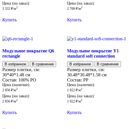
Цена (на заказ):
Цена (на заказ):
2
2
3 332
₽
/м
2 708
₽
/м
Купить
Купить
Модульное покрытие Q6
Модульное покрытие Y1
rectangle
standard soft connection
В избранное
В сравнение
В избранное
В сравнение
Размер плитки, см:
Размер плитки, см:
30*40*1.48 см
30.48*30.48*1.58 см
Состав:
100% PO
Состав:
PP
Цена (наличие):
Цена (наличие):
2
2
2 856
₽
/м
1 922
₽
/м
Цена (на заказ):
Цена (на заказ):
2
2
2 856
₽
/м
1 922
₽
/м
Купить
Купить