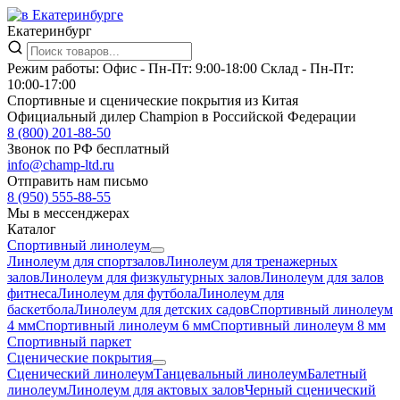
Екатеринбург
Режим работы:
Офис -
Пн-Пт: 9:00-18:00
Склад -
Пн-Пт:
10:00-17:00
Спортивные и сценические покрытия из Китая
Официальный дилер Champion в Российской Федерации
8 (800) 201-88-50
Звонок по РФ бесплатный
info@champ-ltd.ru
Отправить нам письмо
8 (950) 555-88-55
Мы в мессенджерах
Каталог
Спортивный линолеум
Линолеум для спортзалов
Линолеум для тренажерных
залов
Линолеум для физкультурных залов
Линолеум для залов
фитнеса
Линолеум для футбола
Линолеум для
баскетбола
Линолеум для детских садов
Спортивный линолеум
4 мм
Спортивный линолеум 6 мм
Спортивный линолеум 8 мм
Спортивный паркет
Сценические покрытия
Сценический линолеум
Танцевальный линолеум
Балетный
линолеум
Линолеум для актовых залов
Черный сценический