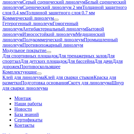
линолеум
Серый сценический линолеум
Белый сценический
линолеум
Сценический линолеум 2 мм
Толщиной защитного
слоя 0.4 мм
Толщиной защитного слоя 0.7 мм
Коммерческий линолеум
Гетерогенный линолеум
Гомогенный
линолеум
Антибактериальный линолеум
Бытовой
линолеум
Износостойкий линолеум
Медицинский
линолеум
Полукоммерческий линолеум
Промышленный
линолеум
Противопожарный линолеум
Модульное покрытие
Для спортивных площадок
Для тренажерных залов
Для
спортзал
Для детских площадок
Для бассейна
Для дачи
Ддля
дорожек
Противоскользящее
Комплектующие
Клей для линолеума
Клей для сварки стыков
Краска для
разметки
Подготовка основания
Скотч для линолеума
Шнур
для сварки линолеума
Монтаж
Наши работы
Новости
База знаний
Сертификаты
Контакты