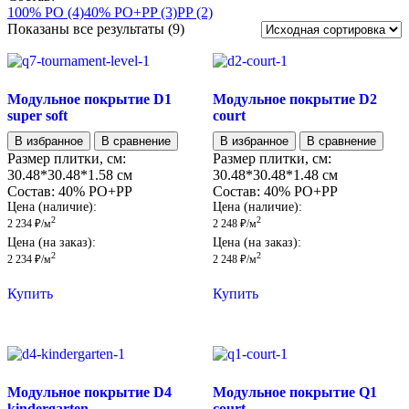
100% PO
(4)
40% PO+PP
(3)
PP
(2)
Показаны все результаты (9)
Модульное покрытие D1
Модульное покрытие D2
super soft
court
В избранное
В сравнение
В избранное
В сравнение
Размер плитки, см:
Размер плитки, см:
30.48*30.48*1.58 см
30.48*30.48*1.48 см
Состав:
40% PO+PP
Состав:
40% PO+PP
Цена (наличие):
Цена (наличие):
2
2
2 234
₽
/м
2 248
₽
/м
Цена (на заказ):
Цена (на заказ):
2
2
2 234
₽
/м
2 248
₽
/м
Купить
Купить
Модульное покрытие D4
Модульное покрытие Q1
kindergarten
court