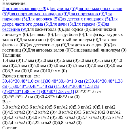
Назначение:
Противоскользящее
(9)
Для улицы
(5)
Для тренажерных залов
(5)
Для спортивных площадок
(9)
Для спортзалов
(9)
Для
парковки
(5)
Для дорожек
(5)
Для детских площадок
(5)
Для
двора частного дома
(5)
Для дачи
(5)
Для гаража
(5)
Для
бассейна
(9)
Для баскетбола
(0)
Для офиса
(0)
Сценический
линолеум
(0)
Для школ
(0)
Для футбола
(0)
Для физкультурных
залов
(0)
Для магазина
(0)
Балетный линолеум
(0)
Для залов
фитнеса
(0)
Для детского сада
(0)
Для детских садов
(0)
Для
гостиниц
(0)
Для актовых залов
(0)
Танцевальный линолеум
(0)
Толщина:
1,4 мм
(0)
1,7 мм
(0)
2,0 мм
(0)
2,6 мм
(0)
3,0 мм
(0)
3,5 мм
(0)
4,0
мм
(0)
4,5 мм
(0)
5,0 мм
(0)
6,0 мм
(0)
6,5 мм
(0)
7,0 мм
(0)
8,0 мм
(0)
8,3 мм
(0)
9,0 мм
(0)
10,0 мм
(0)
Размер плитки, см:
30.48*30.48*1.0 см
(1)
30.48*30.48*1.3 см
(2)
30.48*30.48*1.38
см
(1)
30.48*30.48*1.48 см
(1)
30.48*30.48*1.58 см
(2)
30*40*1.48 см
(1)
30*40*1.58 см
(1)
25*25*1.6 см
(0)
25*25*2.2 см
(0)
30.48*30.48*2 см
(0)
Вес:
3,0 кг/м2
(0)
3,6 кг/м2
(0)
5,6 кг/м2
(0)
5,3 кг/м2
(0)
5,1 кг/м2
(0)
4,5 кг/м2
(0)
4,2 кг/м2
(0)
4,0 кг/м2
(0)
3,5 кг/м2
(0)
2,0 кг/м2
(0)
3,2 кг/м2
(0)
3,0 кг/м2
(0)
2,85 кг/м2
(0)
2,7 кг/м2
(0)
2,5 кг/м2
(0)
2,4 кг/м2
(0)
2,25 кг/м2
(0)
6,8 кг/м2
(0)
Состав: