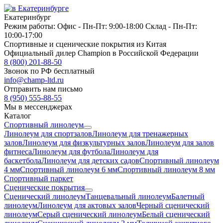
Екатеринбург
Режим работы:
Офис -
Пн-Пт: 9:00-18:00
Склад -
Пн-Пт:
10:00-17:00
Спортивные и сценические покрытия из Китая
Официальный дилер Champion в Российской Федерации
8 (800) 201-88-50
Звонок по РФ бесплатный
info@champ-ltd.ru
Отправить нам письмо
8 (950) 555-88-55
Мы в мессенджерах
Каталог
Спортивный линолеум
Линолеум для спортзалов
Линолеум для тренажерных
залов
Линолеум для физкультурных залов
Линолеум для залов
фитнеса
Линолеум для футбола
Линолеум для
баскетбола
Линолеум для детских садов
Спортивный линолеум
4 мм
Спортивный линолеум 6 мм
Спортивный линолеум 8 мм
Спортивный паркет
Сценические покрытия
Сценический линолеум
Танцевальный линолеум
Балетный
линолеум
Линолеум для актовых залов
Черный сценический
линолеум
Серый сценический линолеум
Белый сценический