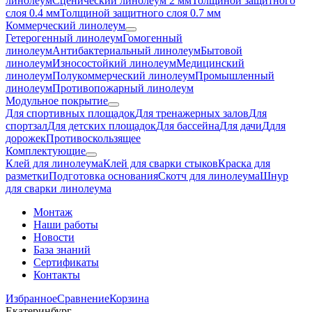
линолеум
Сценический линолеум 2 мм
Толщиной защитного
слоя 0.4 мм
Толщиной защитного слоя 0.7 мм
Коммерческий линолеум
Гетерогенный линолеум
Гомогенный
линолеум
Антибактериальный линолеум
Бытовой
линолеум
Износостойкий линолеум
Медицинский
линолеум
Полукоммерческий линолеум
Промышленный
линолеум
Противопожарный линолеум
Модульное покрытие
Для спортивных площадок
Для тренажерных залов
Для
спортзал
Для детских площадок
Для бассейна
Для дачи
Ддля
дорожек
Противоскользящее
Комплектующие
Клей для линолеума
Клей для сварки стыков
Краска для
разметки
Подготовка основания
Скотч для линолеума
Шнур
для сварки линолеума
Монтаж
Наши работы
Новости
База знаний
Сертификаты
Контакты
Избранное
Сравнение
Корзина
Екатеринбург