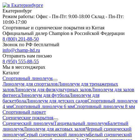
Екатеринбург
Режим работы:
Офис -
Пн-Пт: 9:00-18:00
Склад -
Пн-Пт:
10:00-17:00
Спортивные и сценические покрытия из Китая
Официальный дилер Champion в Российской Федерации
8 (800) 201-88-50
Звонок по РФ бесплатный
info@champ-ltd.ru
Отправить нам письмо
8 (950) 555-88-55
Мы в мессенджерах
Каталог
Спортивный линолеум
Линолеум для спортзалов
Линолеум для тренажерных
залов
Линолеум для физкультурных залов
Линолеум для залов
фитнеса
Линолеум для футбола
Линолеум для
баскетбола
Линолеум для детских садов
Спортивный линолеум
4 мм
Спортивный линолеум 6 мм
Спортивный линолеум 8 мм
Спортивный паркет
Сценические покрытия
Сценический линолеум
Танцевальный линолеум
Балетный
линолеум
Линолеум для актовых залов
Черный сценический
линолеум
Серый сценический линолеум
Белый сценический