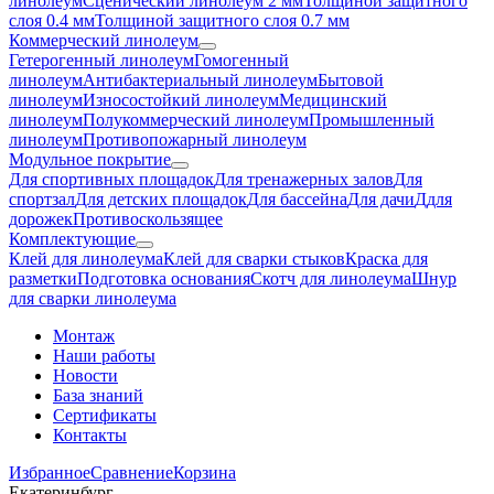
линолеум
Сценический линолеум 2 мм
Толщиной защитного
слоя 0.4 мм
Толщиной защитного слоя 0.7 мм
Коммерческий линолеум
Гетерогенный линолеум
Гомогенный
линолеум
Антибактериальный линолеум
Бытовой
линолеум
Износостойкий линолеум
Медицинский
линолеум
Полукоммерческий линолеум
Промышленный
линолеум
Противопожарный линолеум
Модульное покрытие
Для спортивных площадок
Для тренажерных залов
Для
спортзал
Для детских площадок
Для бассейна
Для дачи
Ддля
дорожек
Противоскользящее
Комплектующие
Клей для линолеума
Клей для сварки стыков
Краска для
разметки
Подготовка основания
Скотч для линолеума
Шнур
для сварки линолеума
Монтаж
Наши работы
Новости
База знаний
Сертификаты
Контакты
Избранное
Сравнение
Корзина
Екатеринбург