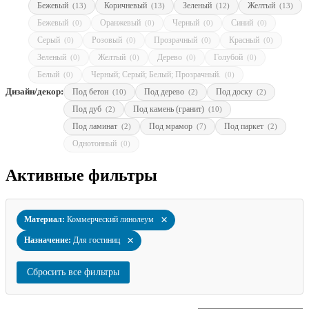
Бежевый
Коричневый
Зеленый
Желтый
(13)
(13)
(12)
(13)
Бежевый
Оранжевый
Черный
Синий
(0)
(0)
(0)
(0)
Серый
Розовый
Прозрачный
Красный
(0)
(0)
(0)
(0)
Зеленый
Желтый
Дерево
Голубой
(0)
(0)
(0)
(0)
Белый
Черный; Серый; Белый; Прозрачный.
(0)
(0)
Дизайн/декор:
Под бетон
Под дерево
Под доску
(10)
(2)
(2)
Под дуб
Под камень (гранит)
(2)
(10)
Под ламинат
Под мрамор
Под паркет
(2)
(7)
(2)
Однотонный
(0)
Активные фильтры
×
Материал:
Коммерческий линолеум
×
Назначение:
Для гостиниц
Сбросить все фильтры