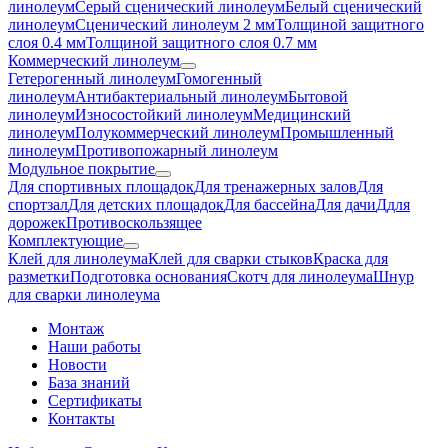
линолеум
Серый сценический линолеум
Белый сценический
линолеум
Сценический линолеум 2 мм
Толщиной защитного
слоя 0.4 мм
Толщиной защитного слоя 0.7 мм
Коммерческий линолеум
Гетерогенный линолеум
Гомогенный
линолеум
Антибактериальный линолеум
Бытовой
линолеум
Износостойкий линолеум
Медицинский
линолеум
Полукоммерческий линолеум
Промышленный
линолеум
Противопожарный линолеум
Модульное покрытие
Для спортивных площадок
Для тренажерных залов
Для
спортзал
Для детских площадок
Для бассейна
Для дачи
Ддля
дорожек
Противоскользящее
Комплектующие
Клей для линолеума
Клей для сварки стыков
Краска для
разметки
Подготовка основания
Скотч для линолеума
Шнур
для сварки линолеума
Монтаж
Наши работы
Новости
База знаний
Сертификаты
Контакты