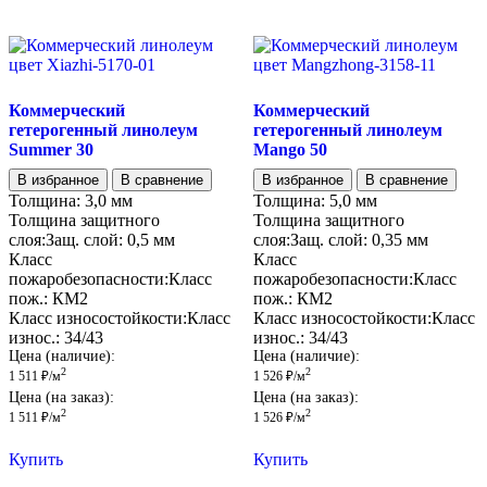
Коммерческий
Коммерческий
гетерогенный линолеум
гетерогенный линолеум
Summer 30
Mango 50
В избранное
В сравнение
В избранное
В сравнение
Толщина:
3,0 мм
Толщина:
5,0 мм
Толщина защитного
Толщина защитного
слоя:
Защ. слой:
0,5 мм
слоя:
Защ. слой:
0,35 мм
Класс
Класс
пожаробезопасности:
Класс
пожаробезопасности:
Класс
пож.:
КМ2
пож.:
КМ2
Класс износостойкости:
Класс
Класс износостойкости:
Класс
износ.:
34/43
износ.:
34/43
Цена (наличие):
Цена (наличие):
2
2
1 511
₽
/м
1 526
₽
/м
Цена (на заказ):
Цена (на заказ):
2
2
1 511
₽
/м
1 526
₽
/м
Купить
Купить