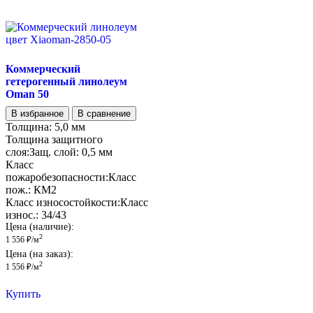
Коммерческий
гетерогенный линолеум
Oman 50
В избранное
В сравнение
Толщина:
5,0 мм
Толщина защитного
слоя:
Защ. слой:
0,5 мм
Класс
пожаробезопасности:
Класс
пож.:
КМ2
Класс износостойкости:
Класс
износ.:
34/43
Цена (наличие):
2
1 556
₽
/м
Цена (на заказ):
2
1 556
₽
/м
Купить