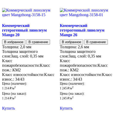
Коммерческий
Коммерческий
гетерогенный линолеум
гетерогенный линолеум
Mango 20
Mango 26
В избранное
В сравнение
В избранное
В сравнение
Толщина:
2,0 мм
Толщина:
2,6 мм
Толщина защитного
Толщина защитного
слоя:
Защ. слой:
0,35 мм
слоя:
Защ. слой:
0,35 мм
Класс
Класс
пожаробезопасности:
Класс
пожаробезопасности:
Класс
пож.:
КМ2
пож.:
КМ2
Класс износостойкости:
Класс
Класс износостойкости:
Класс
износ.:
34/43
износ.:
34/43
Цена (наличие):
Цена (наличие):
2
2
1 214
₽
/м
1 245
₽
/м
Цена (на заказ):
Цена (на заказ):
2
2
1 214
₽
/м
1 245
₽
/м
Купить
Купить