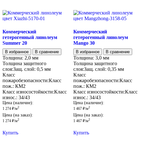
Коммерческий
Коммерческий
гетерогенный линолеум
гетерогенный линолеум
Summer 20
Mango 30
В избранное
В сравнение
В избранное
В сравнение
Толщина:
2,0 мм
Толщина:
3,0 мм
Толщина защитного
Толщина защитного
слоя:
Защ. слой:
0,5 мм
слоя:
Защ. слой:
0,35 мм
Класс
Класс
пожаробезопасности:
Класс
пожаробезопасности:
Класс
пож.:
КМ2
пож.:
КМ2
Класс износостойкости:
Класс
Класс износостойкости:
Класс
износ.:
34/43
износ.:
34/43
Цена (наличие):
Цена (наличие):
2
2
1 274
₽
/м
1 467
₽
/м
Цена (на заказ):
Цена (на заказ):
2
2
1 274
₽
/м
1 467
₽
/м
Купить
Купить