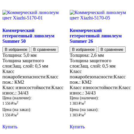
Коммерческий
Коммерческий
гетерогенный линолеум
гетерогенный линолеум
Summer 50
Summer 26
В избранное
В сравнение
В избранное
В сравнение
Толщина:
5,0 мм
Толщина:
2,6 мм
Толщина защитного
Толщина защитного
слоя:
Защ. слой:
0,5 мм
слоя:
Защ. слой:
0,5 мм
Класс
Класс
пожаробезопасности:
Класс
пожаробезопасности:
Класс
пож.:
КМ2
пож.:
КМ2
Класс износостойкости:
Класс
Класс износостойкости:
Класс
износ.:
34/43
износ.:
34/43
Цена (наличие):
Цена (наличие):
2
2
1 556
₽
/м
1 303
₽
/м
Цена (на заказ):
Цена (на заказ):
2
2
1 556
₽
/м
1 303
₽
/м
Купить
Купить