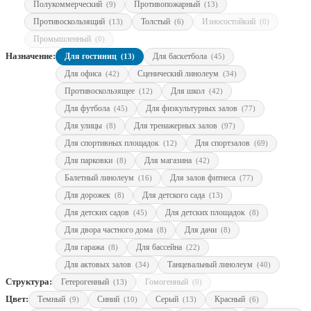
Полукоммерческий
Противопожарный
(9)
(13)
Противоскользящий
Толстый
Износостойкий
(13)
(6)
(0)
Промышленный
(0)
Назначение:
Для гостиниц
Для баскетбола
(13)
(45)
Для офиса
Сценический линолеум
(42)
(34)
Противоскользящее
Для школ
(12)
(42)
Для футбола
Для физкультурных залов
(45)
(77)
Для улицы
Для тренажерных залов
(8)
(97)
Для спортивных площадок
Для спортзалов
(12)
(69)
Для парковки
Для магазина
(8)
(42)
Балетный линолеум
Для залов фитнеса
(16)
(77)
Для дорожек
Для детского сада
(8)
(13)
Для детских садов
Для детских площадок
(45)
(8)
Для двора частного дома
Для дачи
(8)
(8)
Для гаража
Для бассейна
(8)
(22)
Для актовых залов
Танцевальный линолеум
(34)
(40)
Структура:
Гетерогенный
Гомогенный
(13)
(0)
Цвет:
Темный
Синий
Серый
Красный
(9)
(10)
(13)
(6)