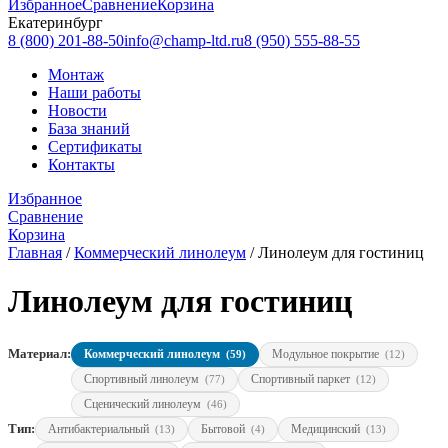
Избранное
Сравнение
Корзина
Екатеринбург
8 (800) 201-88-50
info@champ-ltd.ru
8 (950) 555-88-55
Монтаж
Наши работы
Новости
База знаний
Сертификаты
Контакты
Избранное
Сравнение
Корзина
Главная
/
Коммерческий линолеум
/
Линолеум для гостиниц
Линолеум для гостиниц
Материал:
Коммерческий линолеум
Модульное покрытие
(59)
(12)
Спортивный линолеум
Спортивный паркет
(77)
(12)
Сценический линолеум
(46)
Тип:
Антибактериальный
Бытовой
Медицинский
(13)
(4)
(13)