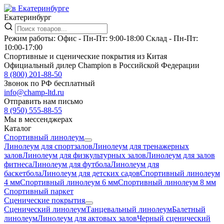
Екатеринбург
Режим работы:
Офис -
Пн-Пт: 9:00-18:00
Склад -
Пн-Пт:
10:00-17:00
Спортивные и сценические покрытия из Китая
Официальный дилер Champion в Российской Федерации
8 (800) 201-88-50
Звонок по РФ бесплатный
info@champ-ltd.ru
Отправить нам письмо
8 (950) 555-88-55
Мы в мессенджерах
Каталог
Спортивный линолеум
Линолеум для спортзалов
Линолеум для тренажерных
залов
Линолеум для физкультурных залов
Линолеум для залов
фитнеса
Линолеум для футбола
Линолеум для
баскетбола
Линолеум для детских садов
Спортивный линолеум
4 мм
Спортивный линолеум 6 мм
Спортивный линолеум 8 мм
Спортивный паркет
Сценические покрытия
Сценический линолеум
Танцевальный линолеум
Балетный
линолеум
Линолеум для актовых залов
Черный сценический