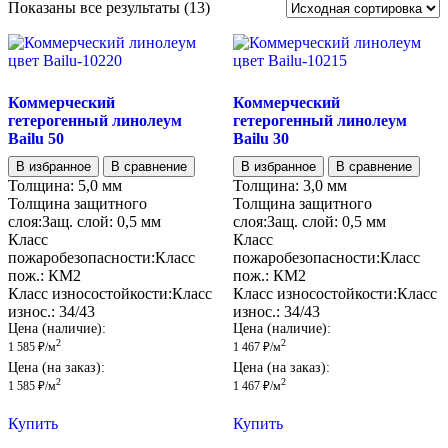
Показаны все результаты (13)
Коммерческий
Коммерческий
гетерогенный линолеум
гетерогенный линолеум
Bailu 50
Bailu 30
В избранное
В сравнение
В избранное
В сравнение
Толщина:
5,0 мм
Толщина:
3,0 мм
Толщина защитного
Толщина защитного
слоя:
Защ. слой:
0,5 мм
слоя:
Защ. слой:
0,5 мм
Класс
Класс
пожаробезопасности:
Класс
пожаробезопасности:
Класс
пож.:
КМ2
пож.:
КМ2
Класс износостойкости:
Класс
Класс износостойкости:
Класс
износ.:
34/43
износ.:
34/43
Цена (наличие):
Цена (наличие):
2
2
1 585
₽
/м
1 467
₽
/м
Цена (на заказ):
Цена (на заказ):
2
2
1 585
₽
/м
1 467
₽
/м
Купить
Купить