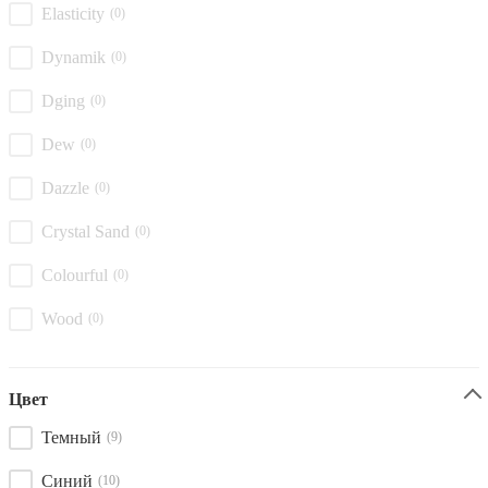
Elasticity
(0)
Dynamik
(0)
Dging
(0)
Dew
(0)
Dazzle
(0)
Crystal Sand
(0)
Colourful
(0)
Wood
(0)
Цвет
Темный
(9)
Синий
(10)