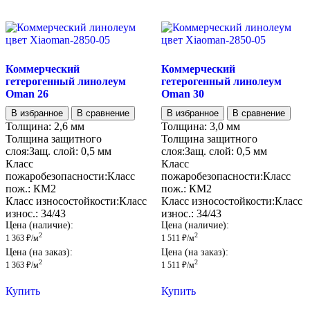
Коммерческий
Коммерческий
гетерогенный линолеум
гетерогенный линолеум
Oman 26
Oman 30
В избранное
В сравнение
В избранное
В сравнение
Толщина:
2,6 мм
Толщина:
3,0 мм
Толщина защитного
Толщина защитного
слоя:
Защ. слой:
0,5 мм
слоя:
Защ. слой:
0,5 мм
Класс
Класс
пожаробезопасности:
Класс
пожаробезопасности:
Класс
пож.:
КМ2
пож.:
КМ2
Класс износостойкости:
Класс
Класс износостойкости:
Класс
износ.:
34/43
износ.:
34/43
Цена (наличие):
Цена (наличие):
2
2
1 363
₽
/м
1 511
₽
/м
Цена (на заказ):
Цена (на заказ):
2
2
1 363
₽
/м
1 511
₽
/м
Купить
Купить