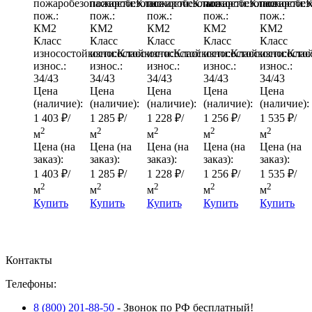
пожаробезопасности:
пожаробезопасности:
Класс
пожаробезопасности:
Класс
пожаробезопасности:
Класс
пожаробез
К
пож.:
пож.:
пож.:
пож.:
пож.:
КМ2
КМ2
КМ2
КМ2
КМ2
Класс
Класс
Класс
Класс
Класс
износостойкости:
износостойкости:
Класс
износостойкости:
Класс
износостойкости:
Класс
износосто
Клас
износ.:
износ.:
износ.:
износ.:
износ.:
34/43
34/43
34/43
34/43
34/43
Цена
Цена
Цена
Цена
Цена
(наличие):
(наличие):
(наличие):
(наличие):
(наличие):
1 403
₽
/
1 285
₽
/
1 228
₽
/
1 256
₽
/
1 535
₽
/
2
2
2
2
2
м
м
м
м
м
Цена (на
Цена (на
Цена (на
Цена (на
Цена (на
заказ):
заказ):
заказ):
заказ):
заказ):
1 403
₽
/
1 285
₽
/
1 228
₽
/
1 256
₽
/
1 535
₽
/
2
2
2
2
2
м
м
м
м
м
Купить
Купить
Купить
Купить
Купить
Контакты
Телефоны:
8 (800) 201-88-50
- Звонок по РФ бесплатный!