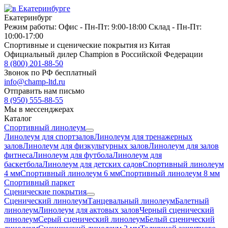
Екатеринбург
Режим работы:
Офис -
Пн-Пт: 9:00-18:00
Склад -
Пн-Пт:
10:00-17:00
Спортивные и сценические покрытия из Китая
Официальный дилер Champion в Российской Федерации
8 (800) 201-88-50
Звонок по РФ бесплатный
info@champ-ltd.ru
Отправить нам письмо
8 (950) 555-88-55
Мы в мессенджерах
Каталог
Спортивный линолеум
Линолеум для спортзалов
Линолеум для тренажерных
залов
Линолеум для физкультурных залов
Линолеум для залов
фитнеса
Линолеум для футбола
Линолеум для
баскетбола
Линолеум для детских садов
Спортивный линолеум
4 мм
Спортивный линолеум 6 мм
Спортивный линолеум 8 мм
Спортивный паркет
Сценические покрытия
Сценический линолеум
Танцевальный линолеум
Балетный
линолеум
Линолеум для актовых залов
Черный сценический
линолеум
Серый сценический линолеум
Белый сценический