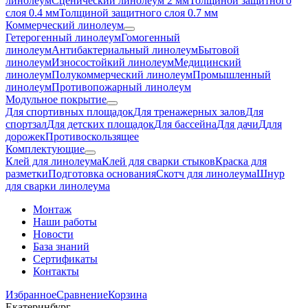
линолеум
Сценический линолеум 2 мм
Толщиной защитного
слоя 0.4 мм
Толщиной защитного слоя 0.7 мм
Коммерческий линолеум
Гетерогенный линолеум
Гомогенный
линолеум
Антибактериальный линолеум
Бытовой
линолеум
Износостойкий линолеум
Медицинский
линолеум
Полукоммерческий линолеум
Промышленный
линолеум
Противопожарный линолеум
Модульное покрытие
Для спортивных площадок
Для тренажерных залов
Для
спортзал
Для детских площадок
Для бассейна
Для дачи
Ддля
дорожек
Противоскользящее
Комплектующие
Клей для линолеума
Клей для сварки стыков
Краска для
разметки
Подготовка основания
Скотч для линолеума
Шнур
для сварки линолеума
Монтаж
Наши работы
Новости
База знаний
Сертификаты
Контакты
Избранное
Сравнение
Корзина
Екатеринбург