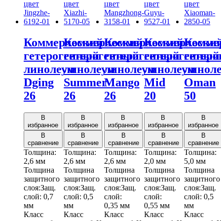
Коммерческий
Коммерческий
Коммерческий
Коммерчески
Комме
гетерогенный
гетерогенный
гетерогенный
гетерогенный
гетер
линолеум
линолеум
линолеум
линолеум
линол
Dging
Summer
Mango
Mid
Oman
26
26
26
20
50
В
В
В
В
В
избранное
избранное
избранное
избранное
избранное
В
В
В
В
В
сравнение
сравнение
сравнение
сравнение
сравнение
Толщина:
Толщина:
Толщина:
Толщина:
Толщина:
2,6 мм
2,6 мм
2,6 мм
2,0 мм
5,0 мм
Толщина
Толщина
Толщина
Толщина
Толщина
защитного
защитного
защитного
защитного
защитного
слоя:
Защ.
слоя:
Защ.
слоя:
Защ.
слоя:
Защ.
слоя:
Защ.
слой:
0,7
слой:
0,5
слой:
слой:
слой:
0,5
мм
мм
0,35 мм
0,55 мм
мм
Класс
Класс
Класс
Класс
Класс