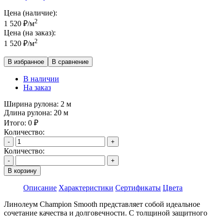
Цена (наличие):
2
1 520
₽
/м
Цена (на заказ):
2
1 520
₽
/м
В избранное
В сравнение
В наличии
На заказ
Ширина рулона:
2 м
Длина рулона:
20 м
Итого:
0
₽
Количество:
-
+
Количество:
-
+
В корзину
Описание
Характеристики
Сертификаты
Цвета
Линолеум Champion Smooth представляет собой идеальное
сочетание качества и долговечности. С толщиной защитного