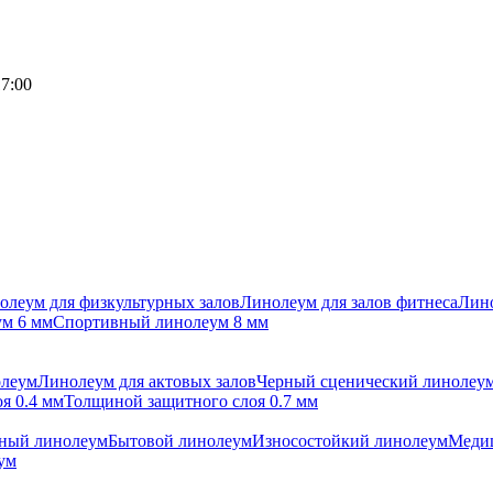
17:00
олеум для физкультурных залов
Линолеум для залов фитнеса
Лино
м 6 мм
Спортивный линолеум 8 мм
олеум
Линолеум для актовых залов
Черный сценический линолеу
я 0.4 мм
Толщиной защитного слоя 0.7 мм
ный линолеум
Бытовой линолеум
Износостойкий линолеум
Меди
ум