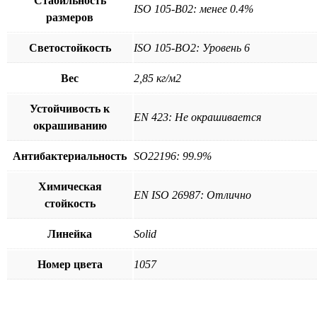
Стабильность
ISO 105-B02: менее 0.4%
размеров
Светостойкость
ISO 105-BO2: Уровень 6
Вес
2,85 кг/м2
Устойчивость к
EN 423: Не окрашивается
окрашиванию
Антибактериальность
SO22196: 99.9%
Химическая
EN ISO 26987: Отлично
стойкость
Линейка
Solid
Номер цвета
1057