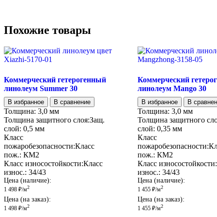
Похожие товары
Коммерческий гетерогенный
Коммерческий гетеро
линолеум Summer 30
линолеум Mango 30
В избранное
В сравнение
В избранное
В сравне
Толщина:
3,0 мм
Толщина:
3,0 мм
Толщина защитного слоя:
Защ.
Толщина защитного сло
слой:
0,5 мм
слой:
0,35 мм
Класс
Класс
пожаробезопасности:
Класс
пожаробезопасности:
Кл
пож.:
КМ2
пож.:
КМ2
Класс износостойкости:
Класс
Класс износостойкости:
износ.:
34/43
износ.:
34/43
Цена (наличие):
Цена (наличие):
2
2
1 498
₽
/м
1 455
₽
/м
Цена (на заказ):
Цена (на заказ):
2
2
1 498
₽
/м
1 455
₽
/м