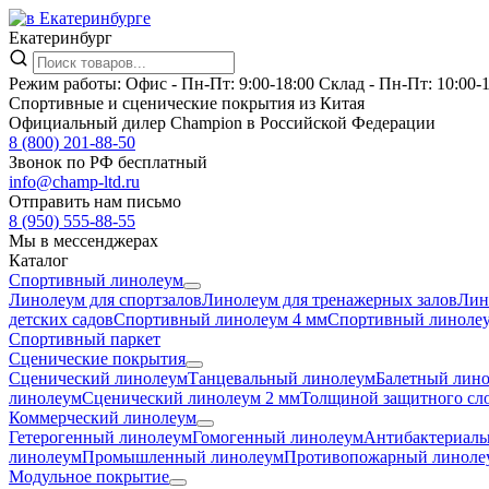
Екатеринбург
Режим работы:
Офис -
Пн-Пт: 9:00-18:00
Склад -
Пн-Пт: 10:00-
Спортивные и сценические покрытия из Китая
Официальный дилер Champion в Российской Федерации
8 (800) 201-88-50
Звонок по РФ бесплатный
info@champ-ltd.ru
Отправить нам письмо
8 (950) 555-88-55
Мы в мессенджерах
Каталог
Спортивный линолеум
Линолеум для спортзалов
Линолеум для тренажерных залов
Лин
детских садов
Спортивный линолеум 4 мм
Спортивный линолеу
Спортивный паркет
Сценические покрытия
Сценический линолеум
Танцевальный линолеум
Балетный лин
линолеум
Сценический линолеум 2 мм
Толщиной защитного сло
Коммерческий линолеум
Гетерогенный линолеум
Гомогенный линолеум
Антибактериаль
линолеум
Промышленный линолеум
Противопожарный линоле
Модульное покрытие