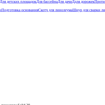
Для детских площадок
Для бассейна
Для дачи
Ддля дорожек
Проти
и
Подготовка основания
Скотч для линолеума
Шнур для сварки л