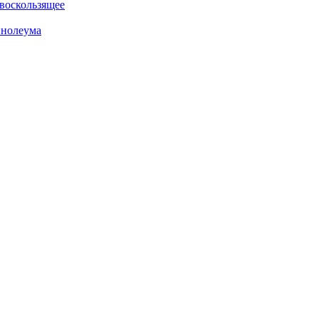
воскользящее
инолеума