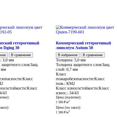
еский гетерогенный
Коммерческий гетерогенный
м Dging 30
линолеум Autum 50
нное
В сравнение
В избранное
В сравнение
:
3,0 мм
Толщина:
5,0 мм
 защитного слоя:
Защ.
Толщина защитного слоя:
Защ.
7 мм
слой:
0,7 мм
Класс
езопасности:
Класс
пожаробезопасности:
Класс
М2
пож.:
КМ2
носостойкости:
Класс
Класс износостойкости:
Класс
4/43
износ.:
34/43
ичие):
Цена (наличие):
2
1 586
₽
/м
аказ):
Цена (на заказ):
2
1 586
₽
/м