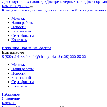
Для спортивных площадок
Для тренажерных залов
Для спортзал
Комплектующие
Клей для линолеума
Клей для сварки стыков
Краска для разметк
Монтаж
Наши работы
Новости
База знаний
Сертификаты
Контакты
Избранное
Сравнение
Корзина
Екатеринбург
8 (800) 201-88-50
info@champ-ltd.ru
8 (950) 555-88-55
Монтаж
Наши работы
Новости
База знаний
Сертификаты
Контакты
Избранное
Сравнение
Корзина