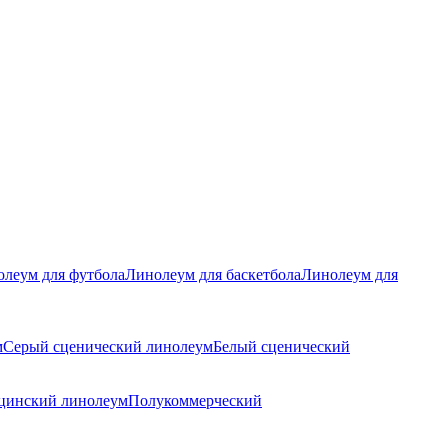
леум для футбола
Линолеум для баскетбола
Линолеум для
м
Серый сценический линолеум
Белый сценический
цинский линолеум
Полукоммерческий