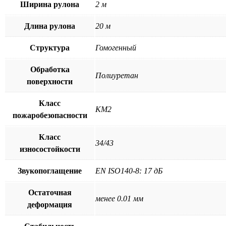
Ширина рулона
2 м
Длина рулона
20 м
Структура
Гомогенный
Обработка
Полиуретан
поверхности
Класс
КМ2
пожаробезопасности
Класс
34/43
износостойкости
Звукопоглащение
EN ISO140-8: 17 дБ
Остаточная
менее 0.01 мм
деформация