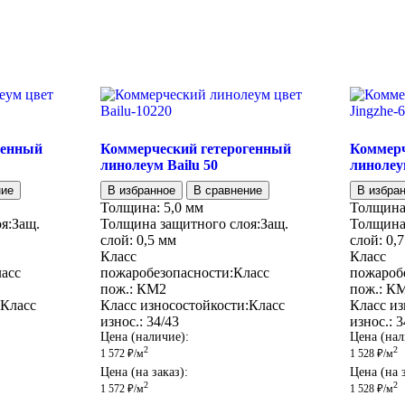
генный
Коммерческий гетерогенный
Коммерч
линолеум Bailu 50
линолеу
ние
В избранное
В сравнение
В избра
Толщина:
5,0 мм
Толщина
я:
Защ.
Толщина защитного слоя:
Защ.
Толщина
слой:
0,5 мм
слой:
0,
Класс
Класс
асс
пожаробезопасности:
Класс
пожароб
пож.:
КМ2
пож.:
К
Класс
Класс износостойкости:
Класс
Класс из
износ.:
34/43
износ.:
3
Цена (наличие):
Цена (нал
2
2
1 572
₽
/м
1 528
₽
/м
Цена (на заказ):
Цена (на з
2
2
1 572
₽
/м
1 528
₽
/м