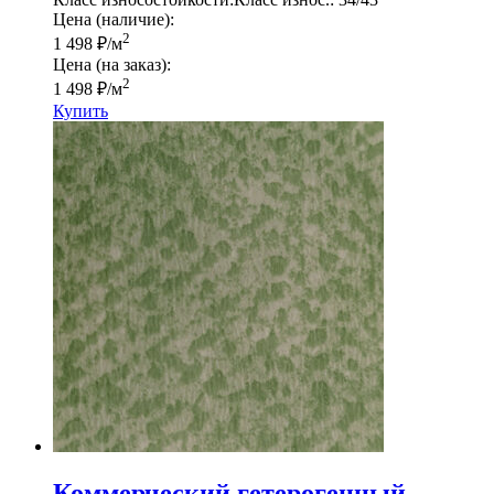
Цена (наличие):
2
1 498
₽
/м
Цена (на заказ):
2
1 498
₽
/м
Купить
Коммерческий гетерогенный