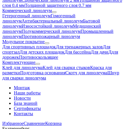
линолеум
Сценический линолеум 2 мм
Толщиной защитного
слоя 0.4 мм
Толщиной защитного слоя 0.7 мм
Коммерческий линолеум
Гетерогенный линолеум
Гомогенный
линолеум
Антибактериальный линолеум
Бытовой
линолеум
Износостойкий линолеум
Медицинский
линолеум
Полукоммерческий линолеум
Промышленный
линолеум
Противопожарный линолеум
Модульное покрытие
Для спортивных площадок
Для тренажерных залов
Для
спортзал
Для детских площадок
Для бассейна
Для дачи
Ддля
дорожек
Противоскользящее
Комплектующие
Клей для линолеума
Клей для сварки стыков
Краска для
разметки
Подготовка основания
Скотч для линолеума
Шнур
для сварки линолеума
Монтаж
Наши работы
Новости
База знаний
Сертификаты
Контакты
Избранное
Сравнение
Корзина
Екатеринбург