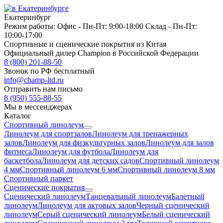
Екатеринбург
Режим работы:
Офис -
Пн-Пт: 9:00-18:00
Склад -
Пн-Пт:
10:00-17:00
Спортивные и сценические покрытия из Китая
Официальный дилер Champion в Российской Федерации
8 (800) 201-88-50
Звонок по РФ бесплатный
info@champ-ltd.ru
Отправить нам письмо
8 (950) 555-88-55
Мы в мессенджерах
Каталог
Спортивный линолеум
Линолеум для спортзалов
Линолеум для тренажерных
залов
Линолеум для физкультурных залов
Линолеум для залов
фитнеса
Линолеум для футбола
Линолеум для
баскетбола
Линолеум для детских садов
Спортивный линолеум
4 мм
Спортивный линолеум 6 мм
Спортивный линолеум 8 мм
Спортивный паркет
Сценические покрытия
Сценический линолеум
Танцевальный линолеум
Балетный
линолеум
Линолеум для актовых залов
Черный сценический
линолеум
Серый сценический линолеум
Белый сценический