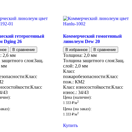
еский гетерогенный
Коммерческий гомогенный
м Dging 26
линолеум Dew 20
нное
В сравнение
В избранное
В сравнение
:
2,6 мм
Толщина:
2,0 мм
 защитного слоя:
Защ.
Толщина защитного слоя:
Защ.
7 мм
слой:
2,0 мм
Класс
езопасности:
Класс
пожаробезопасности:
Класс
М2
пож.:
КМ2
носостойкости:
Класс
Класс износостойкости:
Класс
4/43
износ.:
34/43
ичие):
Цена (наличие):
2
1 333
₽
/м
аказ):
Цена (на заказ):
2
1 333
₽
/м
Купить