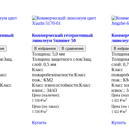
генный
Коммерческий гетерогенный
Коммерч
линолеум Summer 50
линолеу
ние
В избранное
В сравнение
В избра
Толщина:
5,0 мм
Толщина
я:
Защ.
Толщина защитного слоя:
Защ.
Толщина
слой:
0,5 мм
слой:
0,
Класс
Класс
асс
пожаробезопасности:
Класс
пожароб
пож.:
КМ2
пож.:
К
Класс
Класс износостойкости:
Класс
Класс из
износ.:
34/43
износ.:
3
Цена (наличие):
Цена (нал
2
2
1 556
₽
/м
1 422
₽
/м
Цена (на заказ):
Цена (на з
2
2
1 556
₽
/м
1 422
₽
/м
Купить
Купить