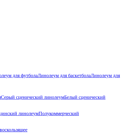
леум для футбола
Линолеум для баскетбола
Линолеум для
м
Серый сценический линолеум
Белый сценический
цинский линолеум
Полукоммерческий
воскользящее