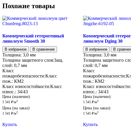
Похожие товары
Коммерческий гетерогенный
Коммерческий гетеро
линолеум Smooth 30
линолеум Dging 30
В избранное
В сравнение
В избранное
В сравне
Толщина:
3,0 мм
Толщина:
3,0 мм
Толщина защитного слоя:
Защ.
Толщина защитного сло
слой:
0,7 мм
слой:
0,7 мм
Класс
Класс
пожаробезопасности:
Класс
пожаробезопасности:
Кл
пож.:
КМ2
пож.:
КМ2
Класс износостойкости:
Класс
Класс износостойкости:
износ.:
34/43
износ.:
34/43
Цена (наличие):
Цена (наличие):
2
2
1 541
₽
/м
1 541
₽
/м
Цена (на заказ):
Цена (на заказ):
2
2
1 541
₽
/м
1 541
₽
/м
Купить
Купить