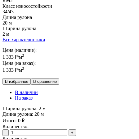
КМ2
Класс износостойкости
34/43
Длина рулона
20 м
Ширина рулона
2 м
Все характеристики
Цена (наличие):
2
1 333
₽
/м
Цена (на заказ):
2
1 333
₽
/м
В избранное
В сравнение
В наличии
На заказ
Ширина рулона:
2 м
Длина рулона:
20 м
Итого:
0
₽
Количество:
-
+
Количество: