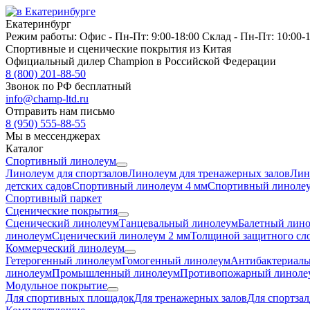
Екатеринбург
Режим работы:
Офис -
Пн-Пт: 9:00-18:00
Склад -
Пн-Пт: 10:00-
Спортивные и сценические покрытия из Китая
Официальный дилер Champion в Российской Федерации
8 (800) 201-88-50
Звонок по РФ бесплатный
info@champ-ltd.ru
Отправить нам письмо
8 (950) 555-88-55
Мы в мессенджерах
Каталог
Спортивный линолеум
Линолеум для спортзалов
Линолеум для тренажерных залов
Лин
детских садов
Спортивный линолеум 4 мм
Спортивный линолеу
Спортивный паркет
Сценические покрытия
Сценический линолеум
Танцевальный линолеум
Балетный лин
линолеум
Сценический линолеум 2 мм
Толщиной защитного сло
Коммерческий линолеум
Гетерогенный линолеум
Гомогенный линолеум
Антибактериаль
линолеум
Промышленный линолеум
Противопожарный линоле
Модульное покрытие
Для спортивных площадок
Для тренажерных залов
Для спортзал