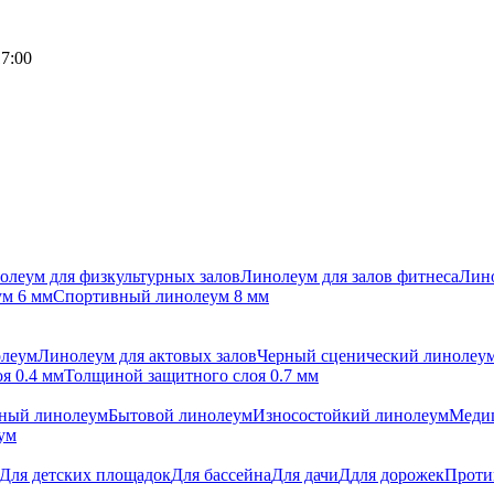
17:00
олеум для физкультурных залов
Линолеум для залов фитнеса
Лино
м 6 мм
Спортивный линолеум 8 мм
олеум
Линолеум для актовых залов
Черный сценический линолеу
я 0.4 мм
Толщиной защитного слоя 0.7 мм
ный линолеум
Бытовой линолеум
Износостойкий линолеум
Меди
ум
Для детских площадок
Для бассейна
Для дачи
Ддля дорожек
Проти