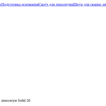
и
Подготовка основания
Скотч для линолеума
Шнур для сварки л
линолеум Solid 20