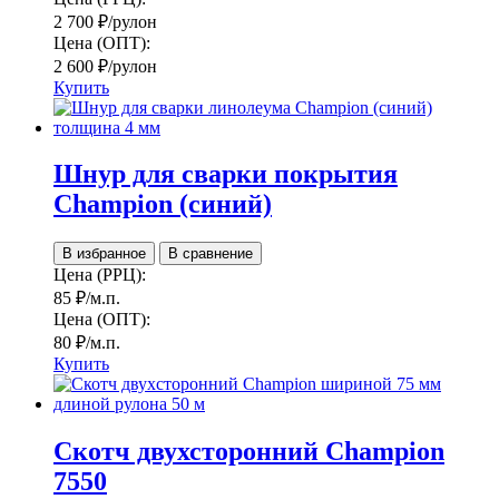
2 700
₽
/рулон
Цена (ОПТ):
2 600
₽
/рулон
Купить
Шнур для сварки покрытия
Champion (синий)
В избранное
В сравнение
Цена (РРЦ):
85
₽
/м.п.
Цена (ОПТ):
80
₽
/м.п.
Купить
Скотч двухсторонний Champion
7550