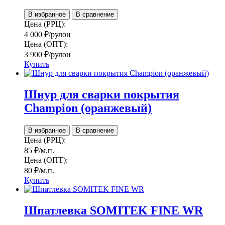
В избранное
В сравнение
Цена (РРЦ):
4 000
₽
/рулон
Цена (ОПТ):
3 900
₽
/рулон
Купить
Шнур для сварки покрытия
Champion (оранжевый)
В избранное
В сравнение
Цена (РРЦ):
85
₽
/м.п.
Цена (ОПТ):
80
₽
/м.п.
Купить
Шпатлевка SOMITEK FINE WR