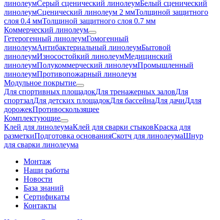
линолеум
Серый сценический линолеум
Белый сценический
линолеум
Сценический линолеум 2 мм
Толщиной защитного
слоя 0.4 мм
Толщиной защитного слоя 0.7 мм
Коммерческий линолеум
Гетерогенный линолеум
Гомогенный
линолеум
Антибактериальный линолеум
Бытовой
линолеум
Износостойкий линолеум
Медицинский
линолеум
Полукоммерческий линолеум
Промышленный
линолеум
Противопожарный линолеум
Модульное покрытие
Для спортивных площадок
Для тренажерных залов
Для
спортзал
Для детских площадок
Для бассейна
Для дачи
Ддля
дорожек
Противоскользящее
Комплектующие
Клей для линолеума
Клей для сварки стыков
Краска для
разметки
Подготовка основания
Скотч для линолеума
Шнур
для сварки линолеума
Монтаж
Наши работы
Новости
База знаний
Сертификаты
Контакты