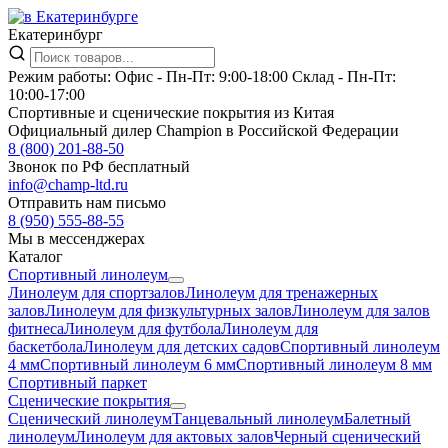
Екатеринбург
Режим работы:
Офис -
Пн-Пт: 9:00-18:00
Склад -
Пн-Пт:
10:00-17:00
Спортивные и сценические покрытия из Китая
Официальный дилер Champion в Российской Федерации
8 (800) 201-88-50
Звонок по РФ бесплатный
info@champ-ltd.ru
Отправить нам письмо
8 (950) 555-88-55
Мы в мессенджерах
Каталог
Спортивный линолеум
Линолеум для спортзалов
Линолеум для тренажерных
залов
Линолеум для физкультурных залов
Линолеум для залов
фитнеса
Линолеум для футбола
Линолеум для
баскетбола
Линолеум для детских садов
Спортивный линолеум
4 мм
Спортивный линолеум 6 мм
Спортивный линолеум 8 мм
Спортивный паркет
Сценические покрытия
Сценический линолеум
Танцевальный линолеум
Балетный
линолеум
Линолеум для актовых залов
Черный сценический