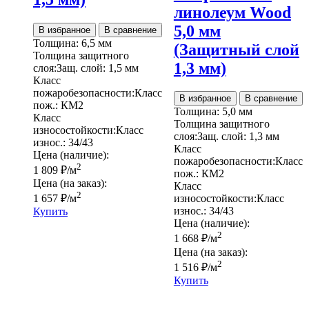
линолеум Wood
5,0 мм
В избранное
В сравнение
Толщина:
6,5 мм
(Защитный слой
Толщина защитного
1,3 мм)
слоя:
Защ. слой:
1,5 мм
Класс
пожаробезопасности:
Класс
В избранное
В сравнение
пож.:
КМ2
Толщина:
5,0 мм
Класс
Толщина защитного
износостойкости:
Класс
слоя:
Защ. слой:
1,3 мм
износ.:
34/43
Класс
Цена (наличие):
пожаробезопасности:
Класс
2
1 809
₽
/м
пож.:
КМ2
Цена (на заказ):
Класс
2
1 657
₽
/м
износостойкости:
Класс
износ.:
34/43
Купить
Цена (наличие):
2
1 668
₽
/м
Цена (на заказ):
2
1 516
₽
/м
Купить