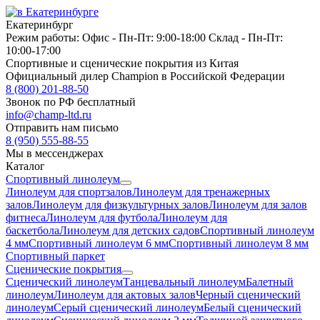
Екатеринбург
Режим работы:
Офис -
Пн-Пт: 9:00-18:00
Склад -
Пн-Пт:
10:00-17:00
Спортивные и сценические покрытия из Китая
Официальный дилер Champion в Российской Федерации
8 (800) 201-88-50
Звонок по РФ бесплатный
info@champ-ltd.ru
Отправить нам письмо
8 (950) 555-88-55
Мы в мессенджерах
Каталог
Спортивный линолеум
Линолеум для спортзалов
Линолеум для тренажерных
залов
Линолеум для физкультурных залов
Линолеум для залов
фитнеса
Линолеум для футбола
Линолеум для
баскетбола
Линолеум для детских садов
Спортивный линолеум
4 мм
Спортивный линолеум 6 мм
Спортивный линолеум 8 мм
Спортивный паркет
Сценические покрытия
Сценический линолеум
Танцевальный линолеум
Балетный
линолеум
Линолеум для актовых залов
Черный сценический
линолеум
Серый сценический линолеум
Белый сценический