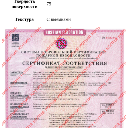
Твердость
75
поверхности
Текстура
С выемками