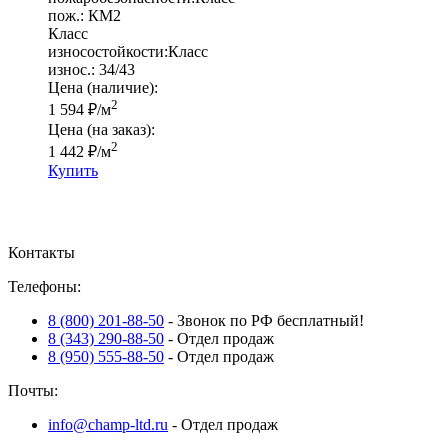
пож.:
КМ2
Класс
износостойкости:
Класс
износ.:
34/43
Цена (наличие):
2
1 594
₽
/м
Цена (на заказ):
2
1 442
₽
/м
Купить
Контакты
Телефоны:
8 (800) 201-88-50
- Звонок по РФ бесплатный!
8 (343) 290-88-50
- Отдел продаж
8 (950) 555-88-50
- Отдел продаж
Почты:
info@champ-ltd.ru
- Отдел продаж