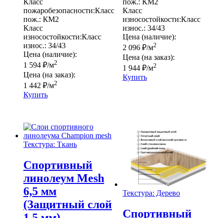
Класс
пож.:
КМ2
пожаробезопасности:
Класс
Класс
пож.:
КМ2
износостойкости:
Класс
Класс
износ.:
34/43
износостойкости:
Класс
Цена (наличие):
износ.:
34/43
2
2 096
₽
/м
Цена (наличие):
Цена (на заказ):
2
1 594
₽
/м
2
1 944
₽
/м
Цена (на заказ):
Купить
2
1 442
₽
/м
Купить
Текстура: Ткань
Спортивный
линолеум Mesh
6,5 мм
Текстура: Дерево
(Защитный слой
Спортивный
1,5 мм)