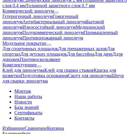
линолеум
Сценический линолеум 2 мм
Толщиной защитного
слоя 0.4 мм
Толщиной защитного слоя 0.7 мм
Коммерческий линолеум
Гетерогенный линолеум
Гомогенный
линолеум
Антибактериальный линолеум
Бытовой
линолеум
Износостойкий линолеум
Медицинский
линолеум
Полукоммерческий линолеум
Промышленный
линолеум
Противопожарный линолеум
Модульное покрытие
Для спортивных площадок
Для тренажерных залов
Для
спортзал
Для детских площадок
Для бассейна
Для дачи
Ддля
дорожек
Противоскользящее
Комплектующие
Клей для линолеума
Клей для сварки стыков
Краска для
разметки
Подготовка основания
Скотч для линолеума
Шнур
для сварки линолеума
Монтаж
Наши работы
Новости
База знаний
Сертификаты
Контакты
Избранное
Сравнение
Корзина
Екатеринбург