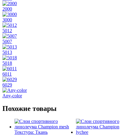
2000
3000
5012
5007
5013
5018
6011
6029
Any-color
Похожие товары
Текстура: Ткань