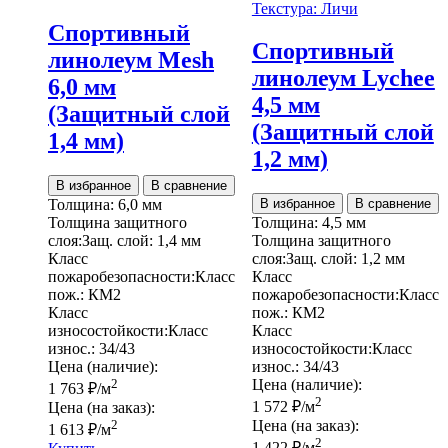
Текстура: Личи
Спортивный
Спортивный
линолеум Mesh
линолеум Lychee
6,0 мм
4,5 мм
(Защитный слой
(Защитный слой
1,4 мм)
1,2 мм)
В избранное
В сравнение
Толщина:
6,0 мм
В избранное
В сравнение
Толщина защитного
Толщина:
4,5 мм
слоя:
Защ. слой:
1,4 мм
Толщина защитного
Класс
слоя:
Защ. слой:
1,2 мм
пожаробезопасности:
Класс
Класс
пож.:
КМ2
пожаробезопасности:
Класс
Класс
пож.:
КМ2
износостойкости:
Класс
Класс
износ.:
34/43
износостойкости:
Класс
Цена (наличие):
износ.:
34/43
2
Цена (наличие):
1 763
₽
/м
2
1 572
₽
/м
Цена (на заказ):
2
Цена (на заказ):
1 613
₽
/м
2
1 422
₽
/м