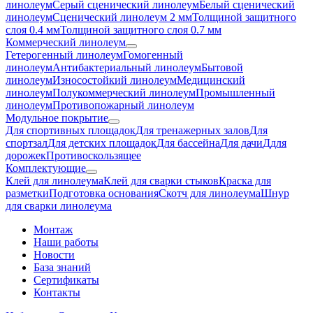
линолеум
Серый сценический линолеум
Белый сценический
линолеум
Сценический линолеум 2 мм
Толщиной защитного
слоя 0.4 мм
Толщиной защитного слоя 0.7 мм
Коммерческий линолеум
Гетерогенный линолеум
Гомогенный
линолеум
Антибактериальный линолеум
Бытовой
линолеум
Износостойкий линолеум
Медицинский
линолеум
Полукоммерческий линолеум
Промышленный
линолеум
Противопожарный линолеум
Модульное покрытие
Для спортивных площадок
Для тренажерных залов
Для
спортзал
Для детских площадок
Для бассейна
Для дачи
Ддля
дорожек
Противоскользящее
Комплектующие
Клей для линолеума
Клей для сварки стыков
Краска для
разметки
Подготовка основания
Скотч для линолеума
Шнур
для сварки линолеума
Монтаж
Наши работы
Новости
База знаний
Сертификаты
Контакты