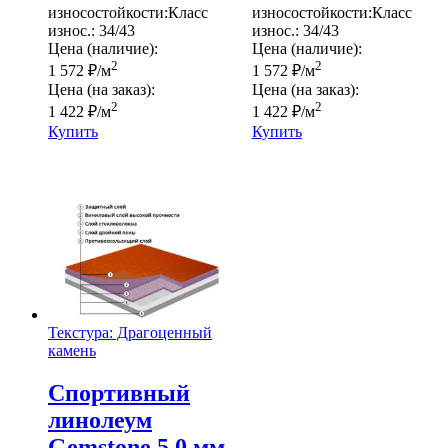
износостойкости:
Класс
износостойкости:
Класс
износ.:
34/43
износ.:
34/43
Цена (наличие):
Цена (наличие):
2
2
1 572
₽
/м
1 572
₽
/м
Цена (на заказ):
Цена (на заказ):
2
2
1 422
₽
/м
1 422
₽
/м
Купить
Купить
Текстура: Драгоценный
камень
Спортивный
линолеум
Gemstone 5,0 мм