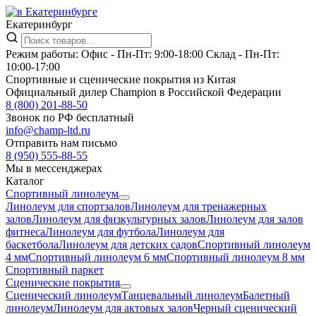
Екатеринбург
Режим работы:
Офис -
Пн-Пт: 9:00-18:00
Склад -
Пн-Пт:
10:00-17:00
Спортивные и сценические покрытия из Китая
Официальный дилер Champion в Российской Федерации
8 (800) 201-88-50
Звонок по РФ бесплатный
info@champ-ltd.ru
Отправить нам письмо
8 (950) 555-88-55
Мы в мессенджерах
Каталог
Спортивный линолеум
Линолеум для спортзалов
Линолеум для тренажерных
залов
Линолеум для физкультурных залов
Линолеум для залов
фитнеса
Линолеум для футбола
Линолеум для
баскетбола
Линолеум для детских садов
Спортивный линолеум
4 мм
Спортивный линолеум 6 мм
Спортивный линолеум 8 мм
Спортивный паркет
Сценические покрытия
Сценический линолеум
Танцевальный линолеум
Балетный
линолеум
Линолеум для актовых залов
Черный сценический