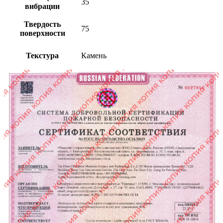
35
вибрации
Твердость
75
поверхности
Текстура
Камень